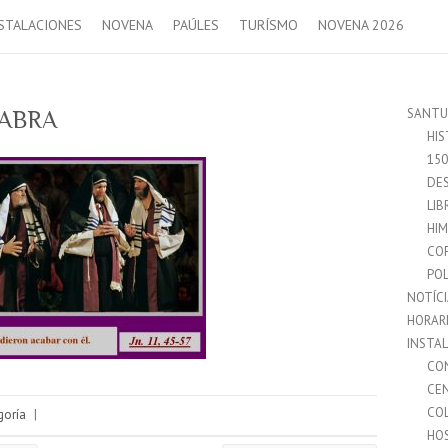
STALACIONES
NOVENA
PAÚLES
TURÍSMO
NOVENA 2026
SANTU
LABRA
HIS
15
DES
LIB
HI
CO
POL
NOTÍC
HORAR
INSTA
CO
CE
CO
goría
|
HO