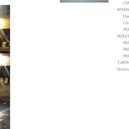
CO
NOVEN
Día
Cró
VI
PAÚLE
PAÚ
PRO
VI
TURÍS
Noven