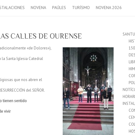
STALACIONES
NOVENA
PAÚLES
TURÍSMO
NOVENA 2026
SANTU
LAS CALLES DE OURENSE
HIS
tradicionalmente «de Dolores»),
15
DES
la Santa Iglesia Catedral
LIB
HI
CO
ligiosas que nos abren el
POL
NOTÍC
 RESURRECCIÓN del SEÑOR.
HORAR
o tienen sentido
INSTA
CO
e vivir
CE
CO
HO