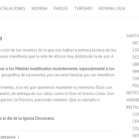
STALACIONES
NOVENA
PAÚLES
TURÍSMO
NOVENA 2026
SANTU
a
HIS
ección de los muertos de la que nos habla la primera Lectura de los
15
esús manifiesta que la vida de allá es muy distinta de la de acá. A
DES
LIB
rar a los Mártires beatificados recientemente, especialmente a los
HI
geográfica de nacimiento, por cercanía familiar, por ser miembros
CO
.
POL
cimiento, a la vez que queremos mantener su memoria. Ellos son
NOTÍC
perdón, de entrega de sus vidas, como lo hizo el mismo Cristo. Son
regación, la Diócesis, para todo cristiano. Que su ejemplo y
HORAR
INSTA
CO
s el día de la Iglesia Diocesana
.
CE
CO
HO
categoría
|