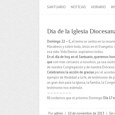
SANTUARIO
NOTÍCIAS
HORARIO
IN
Día de la Iglesia Diocesan
Domingo 22 – C,
el tema se centra en la resurr
Macabeos y sobre todo, Jesús en el Evangelio. J
esa vida -Vida Eterna- aspiramos todos.
En el día de hoy, en el Santuario, queremos hon
que
son más cercanos a nosotros, ya sea razón 
de nuestra Congregación y de nuestra Diócesis
Celebramos la acción de gracias
por el aconte
ejemplo de filedidad a la fe, de testimonio de 
un gran don para la Iglesia, la familia, la Cong
testimonio nos estimule.
————————
REcordemos que el próximo Domingo
Día 17 e
Por
admin
|
10 de noviembre de 2013
|
Sin 