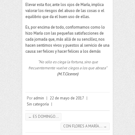
Elevar esta flor, ante los ojos de María, implica
valorar los riesgos del abuso de las cosas o el
equilibrio que da el buen uso de ellas.
Es, por encima de todo, conformarnos como lo
hizo María con las pequeñas satisfacciones de
cada jornada que, más allá de su sencillez, nos
hacen sentirnos vivos y puestos al servicio de una
causa: ser felices y hacer felices a los demás
“No sólo es ciega la fortuna, sino que
frecuentemente vuelve ciegos a los que abraza”
(M.T.Ciceron)
Por
admin
|
22 de mayo de 2017
|
Sin categoría
|
←
ES DOMINGO…
CON FLORES A MARÍA…
→