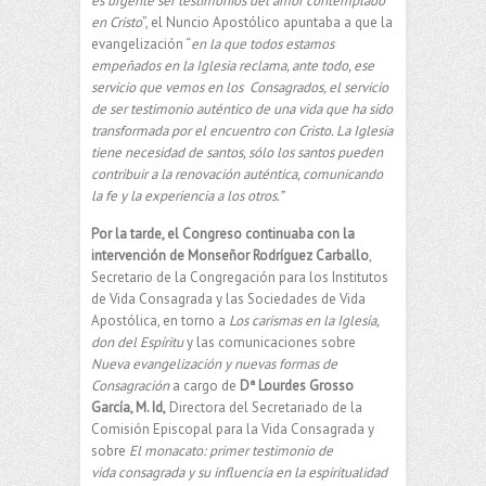
es urgente
ser testimonios del amor contemplado
en Cristo
”, el Nuncio Apostólico apuntaba a que la
evangelización “
en la que todos estamos
empeñados en la Iglesia reclama, ante todo,
ese
servicio que vemos en los Consagrados, el servicio
de ser testimonio auténtico de
una vida que ha sido
transformada por el encuentro con Cristo. La Iglesia
tiene
necesidad de santos, sólo los santos pueden
contribuir a la renovación auténtica,
comunicando
la fe y la experiencia a los otros.”
Por la tarde, el Congreso continuaba con la
intervención de Monseñor Rodríguez
Carballo
,
Secretario de la Congregación para los Institutos
de Vida Consagrada y las Sociedades de Vida
Apostólica, en torno a
Los carismas en la Iglesia,
don del Espíritu
y las comunicaciones sobre
Nueva evangelización y nuevas formas de
Consagración
a cargo de
Dª Lourdes Grosso
García, M. Id,
Directora del Secretariado de la
Comisión Episcopal para la Vida Consagrada y
sobre
El monacato: primer testimonio de
vida
consagrada y su influencia en la espiritualidad