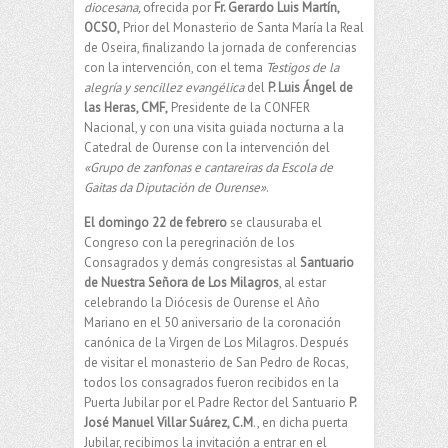
diocesana,
ofrecida por
Fr. Gerardo Luis Martín,
OCSO,
Prior del Monasterio de Santa María la Real
de Oseira, finalizando la jornada de conferencias
con la intervención, con el tema
Testigos de la
alegría y sencillez
evangélica
del
P. Luis Ángel de
las Heras, CMF,
Presidente de la CONFER
Nacional, y con una visita guiada nocturna a la
Catedral de Ourense con la intervención del
«Grupo de zanfonas e cantareiras da Escola de
Gaitas da Diputación de Ourense»
.
El domingo 22 de febrero
se clausuraba el
Congreso con la peregrinación de los
Consagrados y demás congresistas al
Santuario
de Nuestra Señora de Los Milagros
, al estar
celebrando la Diócesis de Ourense el Año
Mariano en el 50 aniversario de la coronación
canónica de la Virgen de Los Milagros. Después
de visitar el monasterio de San Pedro de Rocas,
todos los consagrados fueron recibidos en la
Puerta Jubilar por el Padre Rector del Santuario
P.
José Manuel Villar Suárez, C.M
., en dicha puerta
Jubilar, recibimos la invitación a entrar en el