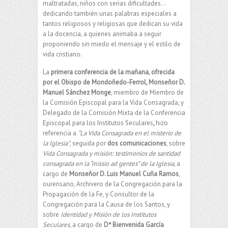
maltratadas, niños con serias dificultades…
dedicando también unas palabras especiales a
tantos religiosos y religiosas que dedican su vida
a la docencia, a quienes animaba a seguir
proponiendo sin miedo el mensaje y el estilo de
vida cristiano.
La
primera conferencia de la mañana, ofrecida
por el Obispo de Mondoñedo-Ferrol, Monseñor D.
Manuel Sánchez Monge
, miembro de Miembro de
la Comisión Episcopal para la Vida Consagrada, y
Delegado de la Comisión Mixta de la Conferencia
Episcopal para los Institutos Seculares
,
hizo
referencia a
“La Vida Consagrada en el
misterio de
la Iglesia”
, seguida por
dos comunicaciones
, sobre
Vida Consagrada y
misión: testimonios de santidad
consagrada en la “missio ad gentes” de la Iglesia
, a
cargo de
Monseñor D. Luis Manuel Cuña Ramos
,
ourensano, Archivero de la Congregación para la
Propagación de la Fe, y Consultor de la
Congregación para la Causa de los Santos, y
sobre
Identidad y Misión de los Institutos
Seculares
, a cargo de
Dª Bienvenida García