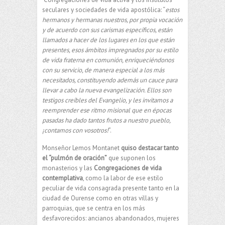
seculares y sociedades de vida apostólica: “
estos
hermanos y hermanas
nuestros, por propia vocación
y de acuerdo con sus carismas específicos, están
llamados a hacer de los lugares en los que están
presentes, esos ámbitos impregnados por su estilo
de vida fraterna en comunión, enriqueciéndonos
con su servicio, de manera especial a los más
necesitados, constituyendo además un cauce para
llevar a cabo la nueva evangelización. Ellos son
testigos creíbles del Evangelio, y les invitamos a
reemprender ese ritmo misional que en épocas
pasadas ha dado tantos frutos a nuestro pueblo,
¡contamos con vosotros!
”.
Monseñor Lemos Montanet
quiso destacar tanto
el “pulmón de oración”
que suponen los
monasterios y las
Congregaciones de vida
contemplativa
, como la labor de ese estilo
peculiar de vida consagrada presente tanto en la
ciudad de Ourense como en otras villas y
parroquias, que se centra en los más
desfavorecidos: ancianos abandonados, mujeres