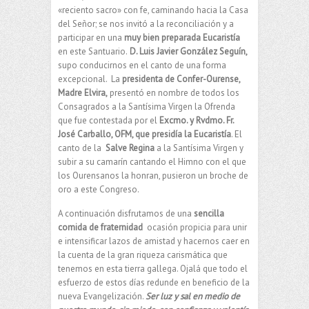
«reciento sacro» con fe, caminando hacia la Casa
del Señor; se nos invitó a la reconciliación y a
participar en una
muy bien preparada Eucaristía
en este Santuario.
D. Luis Javier González Seguín,
supo conducirnos en el canto de una forma
excepcional. La
presidenta de Confer-Ourense,
Madre Elvira,
presentó en nombre de todos los
Consagrados a la Santísima Virgen la Ofrenda
que fue contestada por el
Excmo. y Rvdmo. Fr.
José Carballo, OFM, que presidía la Eucaristía
. El
canto de la
Salve Regina
a la Santísima Virgen y
subir a su camarín cantando el Himno con el que
los Ourensanos la honran, pusieron un broche de
oro a este Congreso.
A continuación disfrutamos de una
sencilla
comida de fraternidad
ocasión propicia para unir
e intensificar lazos de amistad y hacernos caer en
la cuenta de la gran riqueza carismática que
tenemos en esta tierra gallega. Ojalá que todo el
esfuerzo de estos días redunde en beneficio de la
nueva Evangelización.
Ser luz y sal en medio de