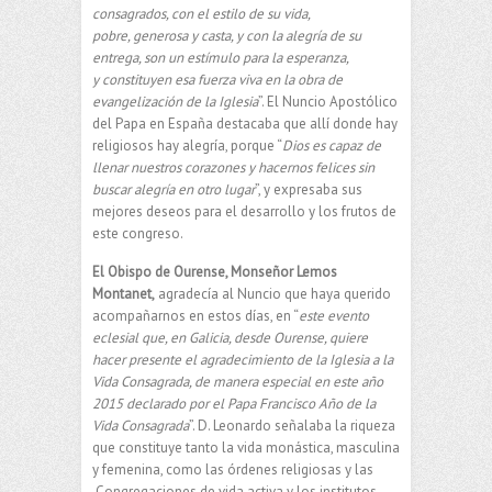
consagrados, con el estilo de su vida,
pobre,
generosa y casta, y con la alegría de su
entrega, son un estímulo para la esperanza,
y
constituyen esa fuerza viva en la obra de
evangelización de la Iglesia
”. El Nuncio Apostólico
del Papa en España destacaba que allí donde hay
religiosos hay alegría, porque “
Dios es capaz de
llenar nuestros corazones y hacernos felices sin
buscar alegría en otro lugar
”, y expresaba sus
mejores deseos para el desarrollo y los frutos de
este congreso.
El Obispo de Ourense, Monseñor Lemos
Montanet,
agradecía al Nuncio que haya querido
acompañarnos en estos días, en “
este evento
eclesial que, en Galicia, desde
Ourense, quiere
hacer presente el agradecimiento de la Iglesia a la
Vida Consagrada, de manera especial en este año
2015 declarado por el Papa Francisco Año de la
Vida
Consagrada
”. D. Leonardo señalaba la riqueza
que constituye tanto la vida monástica, masculina
y femenina, como las órdenes religiosas y las
Congregaciones de vida activa y los institutos