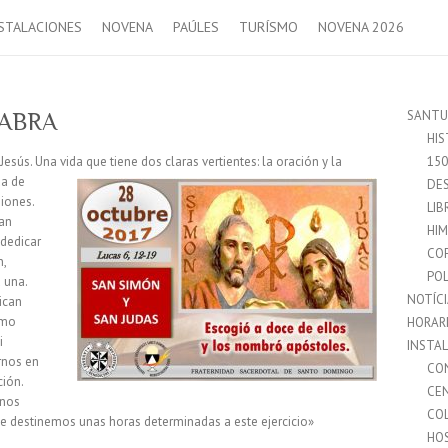
STALACIONES
NOVENA
PAÚLES
TURÍSMO
NOVENA 2026
SANTU
LABRA
HIS
sús. Una vida que tiene dos claras vertientes: la
oración y la
15
da de
DES
iones.
LIB
han
HI
dedicar
CO
n,
POL
 una.
NOTÍC
ican
omo
HORAR
i
INSTA
rnos en
CO
ción.
CE
 nos
CO
 destinemos unas horas determinadas a este ejercicio»
HO