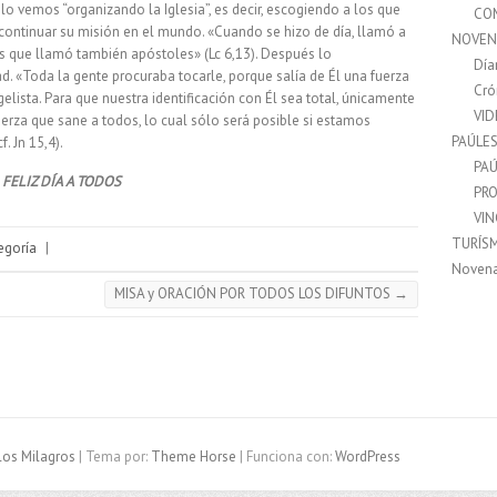
lo vemos “organizando la Iglesia”, es decir, escogiendo a los que
CO
continuar su misión en el mundo. «Cuando se hizo de día, llamó a
NOVEN
 los que llamó también apóstoles» (Lc 6,13). Después lo
Día
 «Toda la gente procuraba tocarle, porque salía de Él una fuerza
Cró
elista. Para que nuestra identificación con Él sea total, únicamente
VI
erza que sane a todos, lo cual sólo será posible si estamos
PAÚLE
. Jn 15,4).
PAÚ
FELIZ DÍA A TODOS
PRO
VI
TURÍS
egoría
|
Noven
MISA y ORACIÓN POR TODOS LOS DIFUNTOS
→
los Milagros
| Tema por:
Theme Horse
| Funciona con:
WordPress