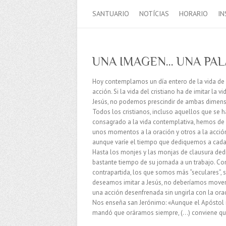
SANTUARIO
NOTÍCIAS
HORARIO
IN
UNA IMAGEN… UNA PA
Hoy contemplamos un día entero de la vida de Je
acción. Si la vida del cristiano ha de imitar la vi
Jesús, no podemos prescindir de ambas dimens
Todos los cristianos, incluso aquellos que se 
consagrado a la vida contemplativa, hemos de 
unos momentos a la oración y otros a la acció
aunque varíe el tiempo que dediquemos a cada
Hasta los monjes y las monjas de clausura ded
bastante tiempo de su jornada a un trabajo. C
contrapartida, los que somos más “seculares”, s
deseamos imitar a Jesús, no deberíamos move
una acción desenfrenada sin ungirla con la ora
Nos enseña san Jerónimo: «Aunque el Apóstol
mandó que oráramos siempre, (…) conviene que