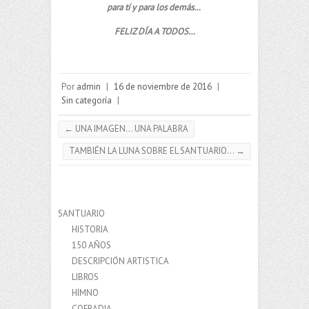
para tí y para los demás…
FELIZ DÍA A TODOS…
Por
admin
|
16 de noviembre de 2016
|
Sin categoría
|
←
UNA IMAGEN… UNA PALABRA
TAMBIÉN LA LUNA SOBRE EL SANTUARIO…
→
SANTUARIO
HISTORIA
150 AÑOS
DESCRIPCIÓN ARTISTICA
LIBROS
HIMNO
COFRADIA