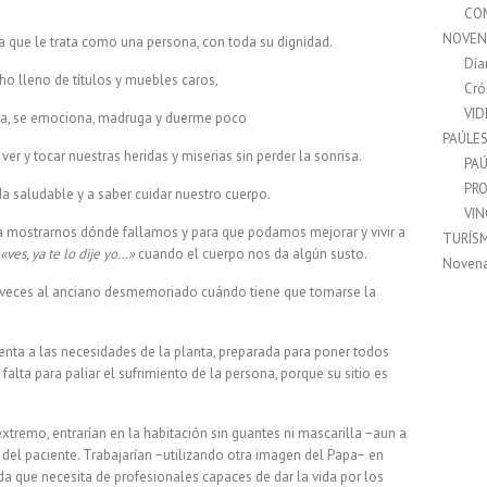
CO
NOVEN
la que le trata como una persona, con toda su dignidad.
Día
o lleno de títulos y muebles caros,
Cró
VI
cha, se emociona, madruga y duerme poco
PAÚLE
 ver y tocar nuestras heridas y miserias sin perder la sonrisa.
PAÚ
PRO
a saludable y a saber cuidar nuestro cuerpo.
VI
 mostrarnos dónde fallamos y para que podamos mejorar y vivir a
TURÍS
«ves, ya te lo dije yo…»
cuando el cuerpo nos da algún susto.
Noven
l veces al anciano desmemoriado cuándo tiene que tomarse la
enta a las necesidades de la planta, preparada para poner todos
falta para paliar el sufrimiento de la persona, porque su sitio es
tremo, entrarían en la habitación sin guantes ni mascarilla −aun a
a del paciente. Trabajarían −utilizando otra imagen del Papa− en
a que necesita de profesionales capaces de dar la vida por los