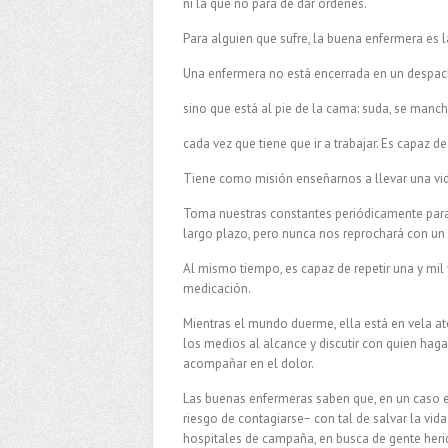
ni la que no para de dar órdenes.
Para alguien que s
ufre, la buena enfermera es 
Una enfermera no está encerrada en un despach
sino que está al pie de la cama: suda, se man
cada vez que tiene que ir a trabajar. Es capaz de
Tiene como misión enseñarnos a llevar una vid
Toma nuestras constantes periódicamente para
largo plazo, pero nunca nos reprochará con un
Al mismo tiempo, es capaz de repetir una y mi
medicación.
Mientras el mundo duerme, ella está en vela at
los medios al alcance y discutir con quien haga 
acompañar en el dolor.
Las buenas enfermeras saben que, en un caso ex
riesgo de contagiarse− con tal de salvar la vid
hospitales de campaña, en busca de gente herid