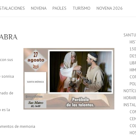
STALACIONES
NOVENA
PAÚLES
TURÍSMO
NOVENA 2026
SANTU
LABRA
HIS
15
DES
 con sus
LIB
HI
 sonrisa
CO
POL
NOTÍC
inado de
HORAR
INSTA
 es la
CO
CE
CO
camentos de memoria
HO