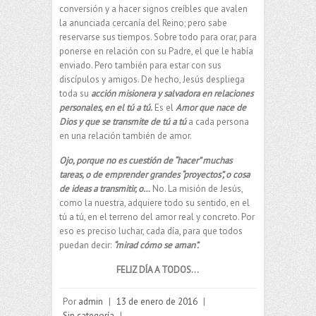
conversión y a hacer signos creíbles que avalen
la anunciada cercanía del Reino; pero sabe
reservarse sus tiempos. Sobre todo para orar, para
ponerse en relación con su Padre, el que le había
enviado. Pero también para estar con sus
discípulos y amigos. De hecho, Jesús despliega
toda su
acción misionera y salvadora en relaciones
personales, en el tú a tú.
Es el
Amor que nace de
Dios y que se transmite de tú a tú
a cada persona
en una relación también de amor.
Ojo, porque no es cuestión de “hacer” muchas
tareas, o de emprender grandes “proyectos”, o cosa
de ideas a transmitir, o…
No. La misión de Jesús,
como la nuestra, adquiere todo su sentido, en el
tú a tú, en el terreno del amor real y concreto. Por
eso es preciso luchar, cada día, para que todos
puedan decir:
“mirad cómo se aman”.
FELIZ DÍA A TODOS…
Por
admin
|
13 de enero de 2016
|
Sin categoría
|