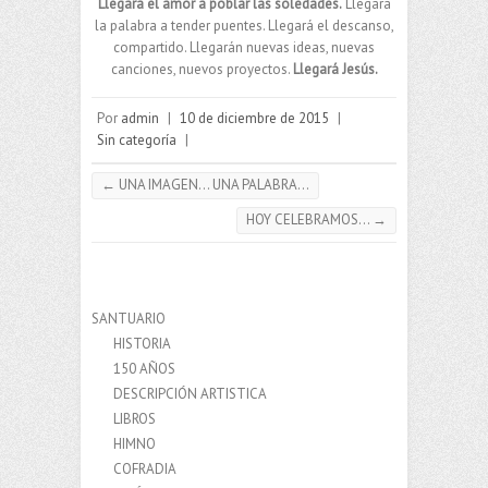
Llegará el amor a poblar las soledades.
Llegará
la palabra a tender puentes. Llegará el descanso,
compartido. Llegarán nuevas ideas, nuevas
canciones, nuevos proyectos.
Llegará Jesús.
Por
admin
|
10 de diciembre de 2015
|
Sin categoría
|
←
UNA IMAGEN… UNA PALABRA…
HOY CELEBRAMOS…
→
SANTUARIO
HISTORIA
150 AÑOS
DESCRIPCIÓN ARTISTICA
LIBROS
HIMNO
COFRADIA