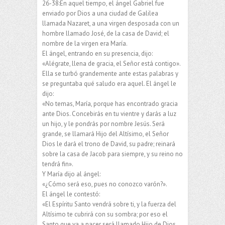
26-38:En aquel tiempo, el ángel Gabriel fue
enviado por Dios a una ciudad de Galilea
llamada Nazaret, a una virgen desposada con un
hombre llamado José, de la casa de David; el
nombre de la virgen era María.
El ángel, entrando en su presencia, dijo:
«Alégrate, llena de gracia, el Señor está contigo».
Ella se turbó grandemente ante estas palabras y
se preguntaba qué saludo era aquel. El ángel le
dijo:
«No temas, María, porque has encontrado gracia
ante Dios. Concebirás en tu vientre y darás a luz
un hijo, y le pondrás por nombre Jesús. Será
grande, se llamará Hijo del Altísimo, el Señor
Dios le dará el trono de David, su padre; reinará
sobre la casa de Jacob para siempre, y su reino no
tendrá fin».
Y María dijo al ángel:
«¿Cómo será eso, pues no conozco varón?».
El ángel le contestó:
«El Espíritu Santo vendrá sobre ti, y la fuerza del
Altísimo te cubrirá con su sombra; por eso el
Santo que va a nacer será llamado Hijo de Dios.