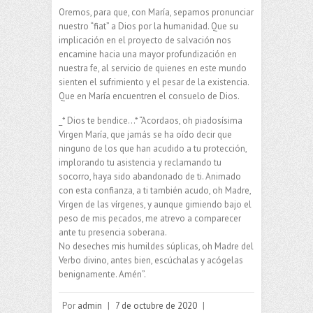
Oremos, para que, con María, sepamos pronunciar
nuestro “fiat” a Dios por la humanidad. Que su
implicación en el proyecto de salvación nos
encamine hacia una mayor profundización en
nuestra fe, al servicio de quienes en este mundo
sienten el sufrimiento y el pesar de la existencia.
Que en María encuentren el consuelo de Dios.
_* Dios te bendice…* “Acordaos, oh piadosísima
Virgen María, que jamás se ha oído decir que
ninguno de los que han acudido a tu protección,
implorando tu asistencia y reclamando tu
socorro, haya sido abandonado de ti. Animado
con esta confianza, a ti también acudo, oh Madre,
Virgen de las vírgenes, y aunque gimiendo bajo el
peso de mis pecados, me atrevo a comparecer
ante tu presencia soberana.
No deseches mis humildes súplicas, oh Madre del
Verbo divino, antes bien, escúchalas y acógelas
benignamente. Amén”.
Por
admin
|
7 de octubre de 2020
|