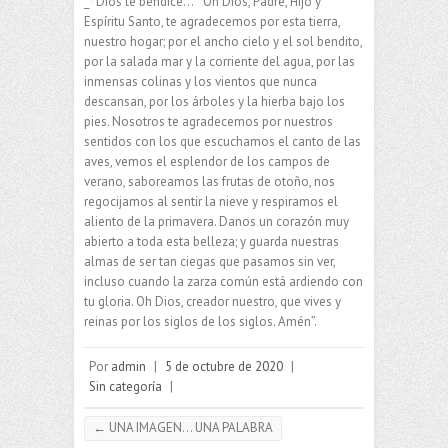
_* Dios te bendice…* “Oh Dios, Padre, Hijo y
Espíritu Santo, te agradecemos por esta tierra,
nuestro hogar; por el ancho cielo y el sol bendito,
por la salada mar y la corriente del agua, por las
inmensas colinas y los vientos que nunca
descansan, por los árboles y la hierba bajo los
pies. Nosotros te agradecemos por nuestros
sentidos con los que escuchamos el canto de las
aves, vemos el esplendor de los campos de
verano, saboreamos las frutas de otoño, nos
regocijamos al sentir la nieve y respiramos el
aliento de la primavera. Danos un corazón muy
abierto a toda esta belleza; y guarda nuestras
almas de ser tan ciegas que pasamos sin ver,
incluso cuando la zarza común está ardiendo con
tu gloria. Oh Dios, creador nuestro, que vives y
reinas por los siglos de los siglos. Amén”.
Por
admin
|
5 de octubre de 2020
|
Sin categoría
|
←
UNA IMAGEN… UNA PALABRA