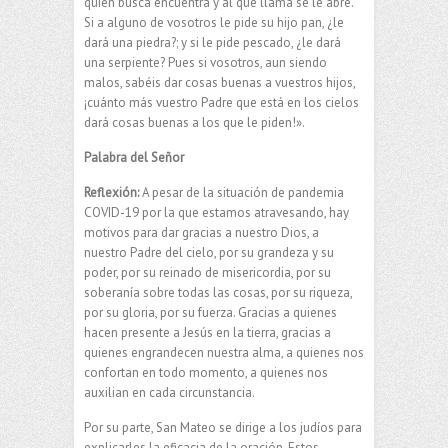
quien busca encuentra y al que llama se le abre.
Si a alguno de vosotros le pide su hijo pan, ¿le
dará una piedra?; y si le pide pescado, ¿le dará
una serpiente? Pues si vosotros, aun siendo
malos, sabéis dar cosas buenas a vuestros hijos,
¡cuánto más vuestro Padre que está en los cielos
dará cosas buenas a los que le piden!».
Palabra del Señor
Reflexión:
A pesar de la situación de pandemia
COVID-19 por la que estamos atravesando, hay
motivos para dar gracias a nuestro Dios, a
nuestro Padre del cielo, por su grandeza y su
poder, por su reinado de misericordia, por su
soberanía sobre todas las cosas, por su riqueza,
por su gloria, por su fuerza. Gracias a quienes
hacen presente a Jesús en la tierra, gracias a
quienes engrandecen nuestra alma, a quienes nos
confortan en todo momento, a quienes nos
auxilian en cada circunstancia.
Por su parte, San Mateo se dirige a los judíos para
explicarles la eficacia de la oración. Estos