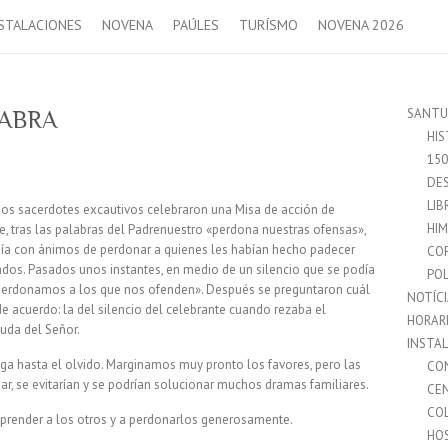
STALACIONES
NOVENA
PAÚLES
TURÍSMO
NOVENA 2026
SANTU
LABRA
HIS
15
DES
LIB
unos sacerdotes excautivos celebraron una Misa de acción de
HI
nte, tras las palabras del Padrenuestro «perdona nuestras ofensas»,
eía con ánimos de perdonar a quienes les habían hecho padecer
CO
ados. Pasados unos instantes, en medio de un silencio que se podía
POL
 perdonamos a los que nos ofenden». Después se preguntaron cuál
NOTÍC
e acuerdo: la del silencio del celebrante cuando rezaba el
HORAR
yuda del Señor.
INSTA
ega hasta el olvido. Marginamos muy pronto los favores, pero las
CO
ar, se evitarían y se podrían solucionar muchos dramas familiares.
CE
CO
prender a los otros y a perdonarlos generosamente.
HO