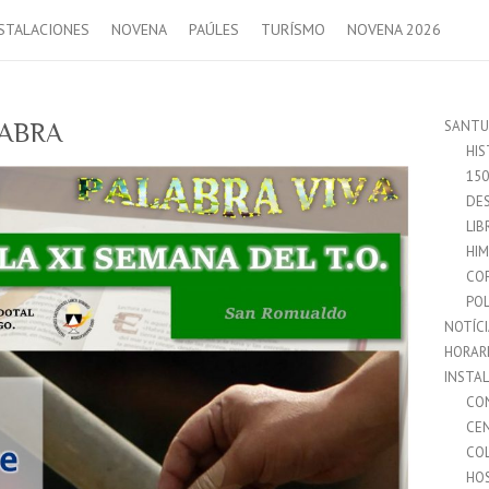
STALACIONES
NOVENA
PAÚLES
TURÍSMO
NOVENA 2026
SANTU
LABRA
HIS
15
DES
LIB
HI
CO
POL
NOTÍC
HORAR
INSTA
CO
CE
CO
HO