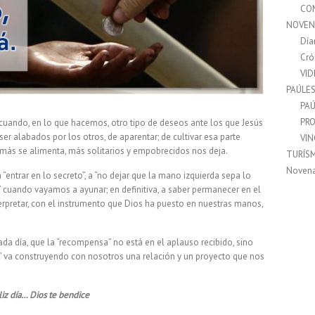
CO
NOVEN
Día
Cró
VI
PAÚLE
PAÚ
PRO
uando, en lo que hacemos, otro tipo de deseos ante los que Jesús
ser alabados por los otros, de aparentar; de cultivar esa parte
VI
 más se alimenta, más solitarios y empobrecidos nos deja.
TURÍS
Noven
 a “entrar en lo secreto”, a “no dejar que la mano izquierda sepa lo
 cuando vayamos a ayunar; en definitiva, a saber permanecer en el
terpretar, con el instrumento que Dios ha puesto en nuestras manos,
a día, que la “recompensa” no está en el aplauso recibido, sino
o” va construyendo con nosotros una relación y un proyecto que nos
liz día… Dios te bendice