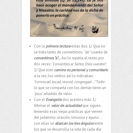
Con la
primera lectura
estas dos: 1/ Que no
se trata tanto de convertirnos
“de”
cuanto de
convertirnos “a”…
Así lo repetía el texto por
dos veces
: “convertíos al Señor, Dios vuestro”;
2/ Que este
camino es personal y comunitario
a la vez; los verbos así lo indicaban:
“convocad, tocad, reunid, congregad…”
Todo
lo que se comparta con los demás tiene un
“plus”
añadido de valor.
Con el
Evangelio
dos acentos más: 1/
Afirmar el
valor de actualidad
que siguen
teniendo esas viejas prácticas que vienen
del judaísmo: oración, limosna y ayuno…
con ellas se
abarcan los tres ángulos
entre
los que se desarrolla la vida de cada día: