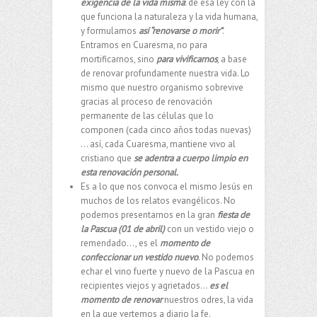
exigencia de la vida misma
: de esa ley con la
que funciona la naturaleza y la vida humana,
y formulamos
así “renovarse o morir”
.
Entramos en Cuaresma, no para
mortificarnos, sino
para vivificarnos
, a base
de renovar profundamente nuestra vida. Lo
mismo que nuestro organismo sobrevive
gracias al proceso de renovación
permanente de las células que lo
componen (cada cinco años todas nuevas)
… así, cada Cuaresma, mantiene vivo al
cristiano que
se adentra a cuerpo limpio en
esta renovación personal.
Es a lo que nos convoca el mismo Jesús en
muchos de los relatos evangélicos. No
podemos presentarnos en la gran
fiesta de
la Pascua (01 de abril)
con un vestido viejo o
remendado…, es el
momento de
confeccionar un vestido nuevo
. No podemos
echar el vino fuerte y nuevo de la Pascua en
recipientes viejos y agrietados…
es el
momento de renovar
nuestros odres, la vida
en la que vertemos a diario la fe.