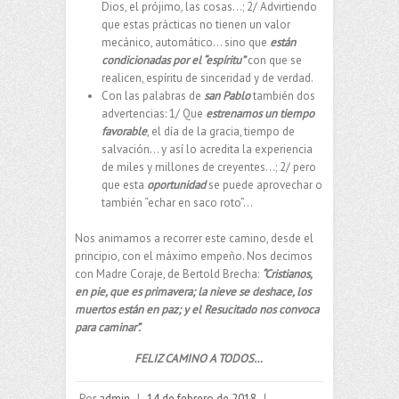
Dios, el prójimo, las cosas…; 2/ Advirtiendo
que estas prácticas no tienen un valor
mecánico, automático… sino que
están
condicionadas por el “espíritu”
con que se
realicen, espíritu de sinceridad y de verdad.
Con las palabras de
san Pablo
también dos
advertencias: 1/ Que
estrenamos un tiempo
favorable
, el día de la gracia, tiempo de
salvación… y así lo acredita la experiencia
de miles y millones de creyentes…; 2/ pero
que esta
oportunidad
se puede aprovechar o
también “echar en saco roto”…
Nos animamos a recorrer este camino, desde el
principio, con el máximo empeño. Nos decimos
con Madre Coraje, de Bertold Brecha:
“Cristianos,
en pie, que es primavera; la nieve se deshace, los
muertos están en paz; y el Resucitado nos convoca
para caminar”.
FELIZ CAMINO A TODOS…
Por
admin
|
14 de febrero de 2018
|