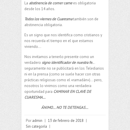
La
abstinencia de comer carne
es obligatoria
desde los 14 años.
Todos los viernes de Cuaresma
también son de
abstinencia obligatoria.
Es un signo que nos identifica como cristianos y
nos recuerda el tiempo en el que estamos
viviendo…
Nos invitamos a tenerlo presente como un
verdadero
signo identificador de nuestra fe.
..
seguramente no se publicitará en los Telediarios
ni en la prensa (como se suele hacer con otras
prácticas religiosas como el «ramadán»)… pero,
nosotros lo vivimos como una verdadera
oportunidad para
CAMINAR EN CLAVE DE
CUARESMA…
ÁNIMO… NO TE DETENGAS…
Por
admin
|
13 de febrero de 2018
|
Sin categoría
|