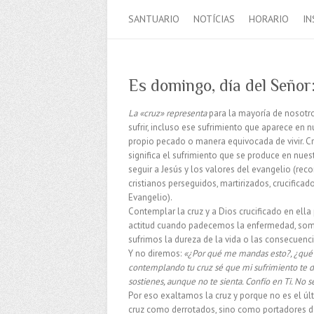
SANTUARIO
NOTÍCIAS
HORARIO
IN
Es domingo, día del Señor
La «cruz» representa
para la mayoría de nosotr
sufrir, incluso ese sufrimiento que aparece en 
propio pecado o manera equivocada de vivir. Cr
significa el sufrimiento que se produce en nue
seguir a Jesús y los valores del evangelio (re
cristianos perseguidos, martirizados, crucificado
Evangelio).
Contemplar la cruz y a Dios crucificado en ella
actitud cuando padecemos la enfermedad, somo
sufrimos la dureza de la vida o las consecuenci
Y no diremos:
«¿Por qué me mandas esto?, ¿qué
contemplando tu cruz sé que mi sufrimiento te
sostienes, aunque no te sienta. Confío en Ti. No 
Por eso exaltamos la cruz y porque no es el últ
cruz como derrotados, sino como portadores de