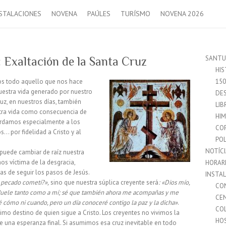
STALACIONES
NOVENA
PAÚLES
TURÍSMO
NOVENA 2026
SANTU
: Exaltación de la Santa Cruz
HIS
os todo aquello que nos hace
15
nuestra vida generado por nuestro
DES
uz, en nuestros días, también
LIB
stra vida como consecuencia de
HI
cordamos especialmente a los
CO
s… por fidelidad a Cristo y al
POL
NOTÍC
 puede cambiar de raíz nuestra
s víctima de la desgracia,
HORAR
as de seguir los pasos de Jesús.
INSTA
 pecado cometí?»,
sino que nuestra súplica creyente será
: «Dios mío,
CO
 duele tanto como a mí; sé que también ahora me acompañas y me
CE
sé cómo ni cuando, pero un día conoceré contigo la paz y la dicha»
.
CO
imo destino de quien sigue a Cristo. Los creyentes no vivimos la
HO
 una esperanza final. Si asumimos esa cruz inevitable en todo