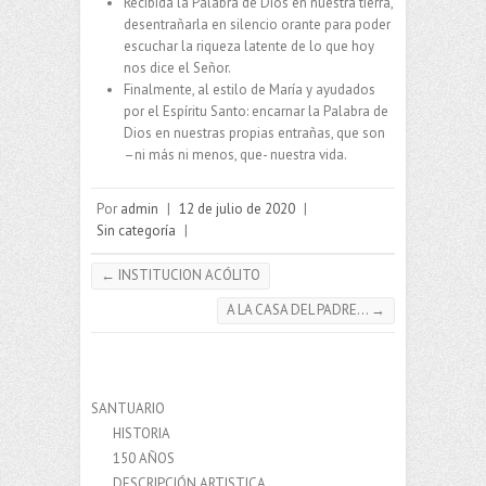
Recibida la Palabra de Dios en nuestra tierra,
desentrañarla en silencio orante para poder
escuchar la riqueza latente de lo que hoy
nos dice el Señor.
Finalmente, al estilo de María y ayudados
por el Espíritu Santo: encarnar la Palabra de
Dios en nuestras propias entrañas, que son
–ni más ni menos, que- nuestra vida.
Por
admin
|
12 de julio de 2020
|
Sin categoría
|
←
INSTITUCION ACÓLITO
A LA CASA DEL PADRE…
→
SANTUARIO
HISTORIA
150 AÑOS
DESCRIPCIÓN ARTISTICA