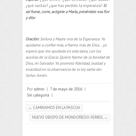
¿qué vacilas? ¿que has perdido la esperanza?
Si
así fuese, corre, acógete a María, preséntale esa flor
y dile:
Oración:
Señora y Madre mía de la Esperanza: Yo
ayúdame a confiar más, a fiarme más de Dios… yo
espero que me ayudarás en esta tarea, con los
auxilias de la Gracia. Quiero fiarme de la bondad de
Dios, mi Salvador. Yo prometo fidelidad, lealtad y
exactitud en la observancia de la ley santa del
Señor. Amén.
Por
admin
|
7 de mayo de 2016
|
Sin categoría
|
←
CAMINAMOS EN LA PASCUA
NUEVO OBISPO DE MONDOÑEDO-FERROL
→