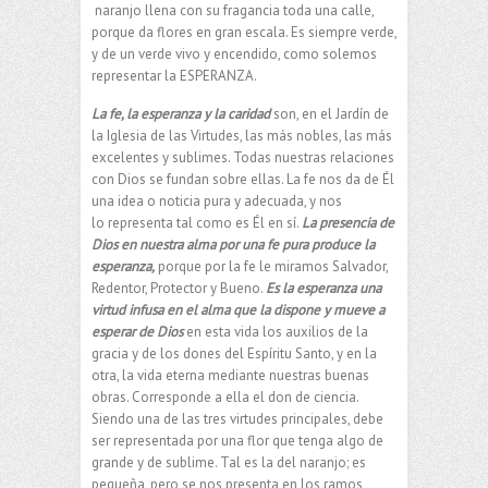
naranjo llena con su fragancia toda una calle,
porque da flores en gran escala. Es siempre verde,
y de un verde vivo y encendido, como solemos
representar la ESPERANZA.
La fe, la esperanza y la caridad
son, en el Jardín de
la Iglesia de las Virtudes, las más nobles, las más
excelentes y sublimes. Todas nuestras relaciones
con Dios se fundan sobre ellas. La fe nos da de Él
una idea o noticia pura y adecuada, y nos
lo representa tal como es Él en sí.
La presencia de
Dios en nuestra alma por una fe pura produce la
esperanza,
porque por la fe le miramos Salvador,
Redentor, Protector y Bueno.
Es la esperanza una
virtud infusa en el alma que la dispone y mueve a
esperar de Dios
en esta vida los auxilios de la
gracia y de los dones del Espíritu Santo, y en la
otra, la vida eterna mediante nuestras buenas
obras. Corresponde a ella el don de ciencia.
Siendo una de las tres virtudes principales, debe
ser representada por una flor que tenga algo de
grande y de sublime. Tal es la del naranjo; es
pequeña, pero se nos presenta en los ramos