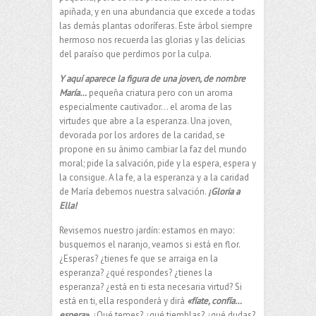
apiñada, y en una abundancia que excede a todas
las demás plantas odoríferas. Este árbol siempre
hermoso nos recuerda las glorias y las delicias
del paraíso que perdimos por la culpa.
Y aquí aparece la figura de una joven, de nombre
María…
pequeña criatura pero con un aroma
especialmente cautivador… el aroma de las
virtudes que abre a la esperanza. Una joven,
devorada por los ardores de la caridad, se
propone en su ánimo cambiar la faz del mundo
moral; pide la salvación, pide y la espera, espera y
la consigue. A la fe, a la esperanza y a la caridad
de María debemos nuestra salvación.
¡Gloria a
Ella!
Revisemos nuestro jardín: estamos en mayo:
busquemos el naranjo, veamos si está en flor.
¿Esperas? ¿tienes fe que se arraiga en la
esperanza? ¿qué respondes? ¿tienes la
esperanza? ¿está en ti esta necesaria virtud? Si
está en ti, ella responderá y dirá
«fíate, confía…
espera»
. ¿Qué temes? ¿qué tiemblas? ¿qué dudas?