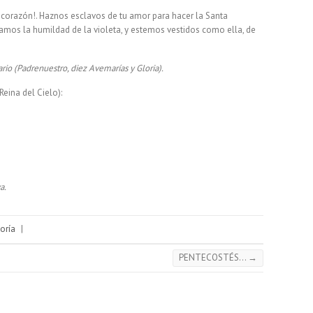
o corazón!. Haznos esclavos de tu amor para hacer la Santa
ngamos la humildad de la violeta, y estemos vestidos como ella, de
io (Padrenuestro, diez Avemarías y Gloria).
Reina del Cielo):
a.
oría
|
PENTECOSTÉS…
→