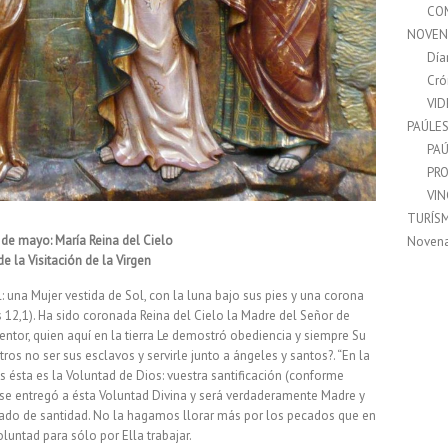
CO
NOVEN
Día
Cró
VI
PAÚLE
PAÚ
PRO
VI
TURÍS
1 de mayo: María Reina del Cielo
Noven
de la Visitación de la Virgen
: una Mujer vestida de Sol, con la luna bajo sus pies y una corona
s 12,1). Ha sido coronada Reina del Cielo la Madre del Señor de
dentor, quien aquí en la tierra Le demostró obediencia y siempre Su
 no ser sus esclavos y servirle junto a ángeles y santos?. “En la
s ésta es la Voluntad de Dios: vuestra santificación (conforme
a se entregó a ésta Voluntad Divina y será verdaderamente Madre y
ado de santidad. No la hagamos llorar más por los pecados que en
untad para sólo por Ella trabajar.