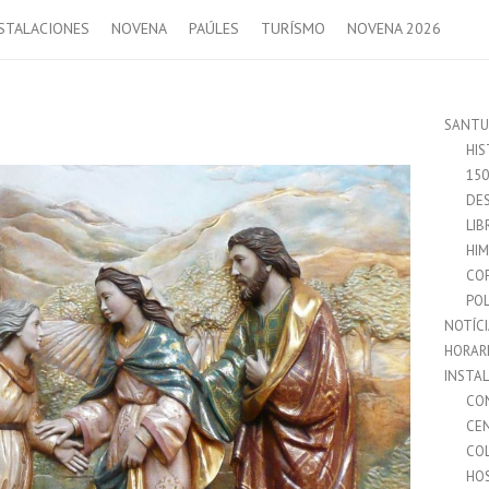
STALACIONES
NOVENA
PAÚLES
TURÍSMO
NOVENA 2026
SANTU
HIS
15
DES
LIB
HI
CO
POL
NOTÍC
HORAR
INSTA
CO
CE
CO
HO