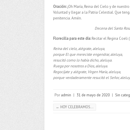
Oración:
¡Oh María, Reina del Cielo y de nuestr
Voluntad y llegar a la Patria Celestial. Que te
penitencia. Amén.
Decena del Santo Rosar
Florecilla para este día:
Recitar el Regina Coeli (
Reina del cielo, alégrate, aleluya,
porque El que mereciste engendrar, aleluya,
resucitó como lo había dicho, aleluya.
Ruega por nosotros a Dios, aleluya.
Regocíjate y alégrate, Virgen María, aleluya,
porque verdaderamente resucitó el Señor, aleluy
Por
admin
|
31 de mayo de 2020
|
Sin categ
←
HOY CELEBRAMOS…