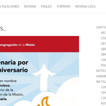
STALACIONES
NOVENA
PAÚLES
TURÍSMO
NOVENA 2026
SANTU
ES…
HIS
15
DES
LIB
HI
CO
POL
NOTÍC
HORAR
INSTA
CO
CE
CO
HO