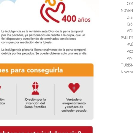
CO
NOVEN
Día
Cró
VI
PAÚLE
PAÚ
PRO
VI
TURÍS
Noven