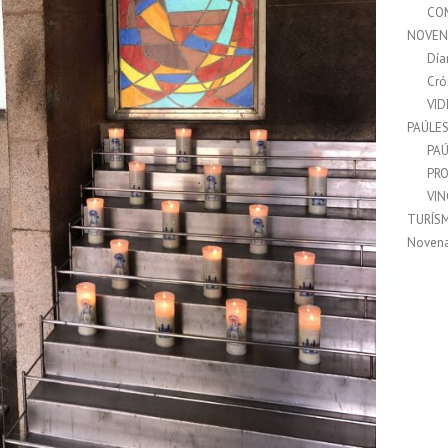
CO
NOVEN
Día
Cró
VI
PAÚLE
PAÚ
PRO
VI
TURÍS
Noven