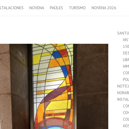
STALACIONES
NOVENA
PAÚLES
TURÍSMO
NOVENA 2026
SANTU
HIS
15
DES
LIB
HI
CO
POL
NOTÍC
HORAR
INSTA
CO
CE
CO
HO