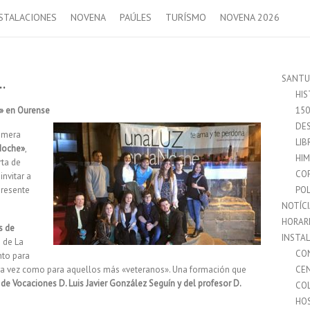
STALACIONES
NOVENA
PAÚLES
TURÍSMO
NOVENA 2026
SANTU
…
HIS
» en Ourense
15
DES
rimera
LIB
Noche»
,
HI
rta de
CO
invitar a
presente
POL
NOTÍC
HORAR
s de
INSTA
 de La
CO
nto para
era vez como para aquellos más «veteranos». Una formación que
CE
de Vocaciones D. Luis Javier González Seguín y del profesor D.
CO
HO