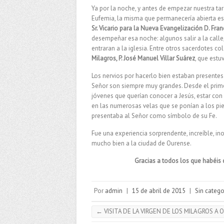
Ya por la noche, y antes de empezar nuestra ta
Eufemia, la misma que permanecería abierta esa 
Sr. Vicario para la Nueva Evangelización D. Fran
desempeñar esa noche: algunos salir a la calle,
entraran a la iglesia. Entre otros sacerdotes c
Milagros, P. José Manuel Villar Suárez
, que estu
Los nervios por hacerlo bien estaban presentes
Señor son siempre muy grandes. Desde el primer
jóvenes que querían conocer a Jesús, estar con É
en las numerosas velas que se ponían a los pie
presentaba al Señor como símbolo de su Fe.
Fue una experiencia sorprendente, increíble, in
mucho bien a la ciudad de Ourense.
Gracias a todos los que habé
Por
admin
|
15 de abril de 2015
|
Sin catego
←
VISITA DE LA VIRGEN DE LOS MILAGROS A