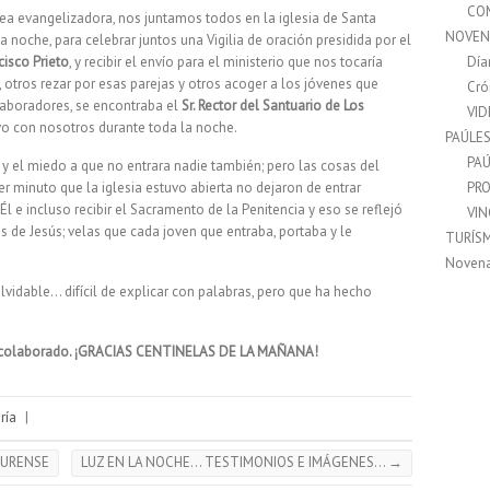
CO
rea evangelizadora, nos juntamos todos en la iglesia de Santa
NOVEN
noche, para celebrar juntos una Vigilia de oración presidida por el
cisco Prieto
, y recibir el envío para el ministerio que nos tocaría
Día
 otros rezar por esas parejas y otros acoger a los jóvenes que
Cró
olaboradores, se encontraba el
Sr. Rector del Santuario de Los
VI
vo con nosotros durante toda la noche.
PAÚLE
PAÚ
 y el miedo a que no entrara nadie también; pero las cosas del
 minuto que la iglesia estuvo abierta no dejaron de entrar
PRO
l e incluso recibir el Sacramento de la Penitencia y eso se reflejó
VI
s de Jesús; velas que cada joven que entraba, portaba y le
TURÍS
Noven
olvidable… difícil de explicar con palabras, pero que ha hecho
is colaborado. ¡GRACIAS CENTINELAS DE LA MAÑANA!
ría
|
 OURENSE
LUZ EN LA NOCHE… TESTIMONIOS E IMÁGENES…
→