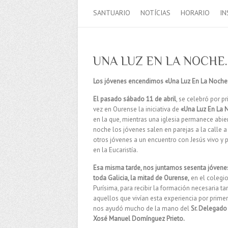
SANTUARIO
NOTÍCIAS
HORARIO
IN
UNA LUZ EN LA NOCHE
Los jóvenes encendimos «Una Luz En La Noche
El pasado sábado 11 de abril
, se celebró por p
vez en Ourense la iniciativa de
«Una Luz En La 
en la que, mientras una iglesia permanece abie
noche los jóvenes salen en parejas a la calle a 
otros jóvenes a un encuentro con Jesús vivo y 
en la Eucaristía.
Esa misma tarde, nos juntamos sesenta jóvene
toda Galicia, la mitad de Ourense,
en el colegio
Purísima, para recibir la formación necesaria ta
aquellos que vivían esta experiencia por prim
nos ayudó mucho de la mano del
Sr. Delegado 
Xosé Manuel Domínguez Prieto.