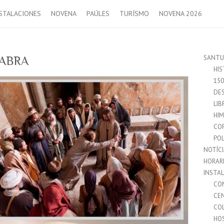
STALACIONES
NOVENA
PAÚLES
TURÍSMO
NOVENA 2026
SANTU
LABRA
HIS
15
DES
LIB
HI
CO
POL
NOTÍC
HORAR
INSTA
CO
CE
CO
HO