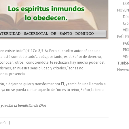
CO
NOVEN
Día
Cró
VI
PAÚLE
PAÚ
PRO
ien existe todo” (cf. 1Co 8,5-6). Pero el erudito autor añade una
VI
e esté sometido todo”. Jesús, por tanto, es el Señor de derecho,
conocen, otros,, conociéndole, le rechazan; hay mucho poder del
TURÍS
smos, en nuestra sensibilidad y criterios, “zonas no
Noven
or su presencia.
n, a dejarnos guiar y transformar por Él, y también una llamada a
ya no se pueda cantar aquello de “no es tu reino, Señor, la tierra
a y recibe la bendición de Dios
goría
|