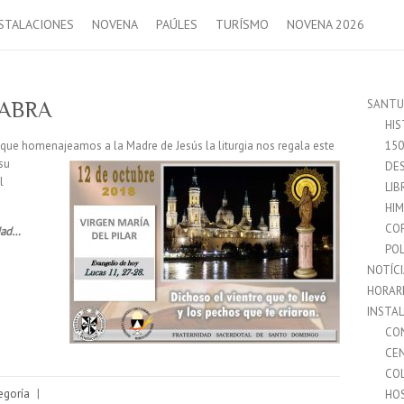
STALACIONES
NOVENA
PAÚLES
TURÍSMO
NOVENA 2026
SANTU
LABRA
HIS
 la que homenajeamos a la Madre de Jesús la
liturgia nos regala este
15
su
DES
l
LIB
HI
CO
idad…
POL
NOTÍC
HORAR
INSTA
CO
CE
CO
egoría
|
HO