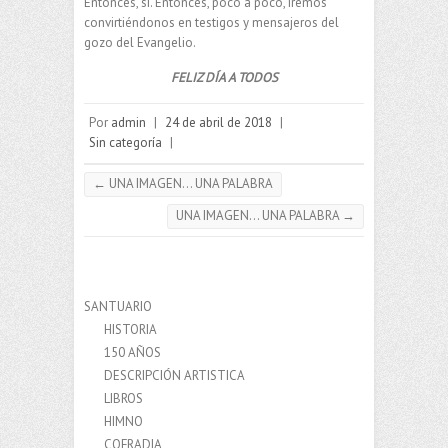
Entonces, sí. Entonces, poco a poco, iremos
convirtiéndonos en testigos y mensajeros del
gozo del Evangelio.
FELIZ DÍA A TODOS
Por
admin
|
24 de abril de 2018
|
Sin categoría
|
←
UNA IMAGEN… UNA PALABRA
UNA IMAGEN… UNA PALABRA
→
SANTUARIO
HISTORIA
150 AÑOS
DESCRIPCIÓN ARTISTICA
LIBROS
HIMNO
COFRADIA