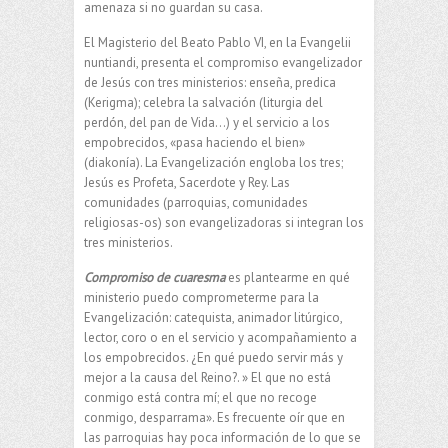
amenaza si no guardan su casa.
El Magisterio del Beato Pablo VI, en la Evangelii
nuntiandi, presenta el compromiso evangelizador
de Jesús con tres ministerios: enseña, predica
(Kerigma); celebra la salvación (liturgia del
perdón, del pan de Vida…) y el servicio a los
empobrecidos, «pasa haciendo el bien»
(diakonía). La Evangelización engloba los tres;
Jesús es Profeta, Sacerdote y Rey. Las
comunidades (parroquias, comunidades
religiosas-os) son evangelizadoras si integran los
tres ministerios.
Compromiso de cuaresma
es plantearme en qué
ministerio puedo comprometerme para la
Evangelización: catequista, animador litúrgico,
lector, coro o en el servicio y acompañamiento a
los empobrecidos. ¿En qué puedo servir más y
mejor a la causa del Reino?. » El que no está
conmigo está contra mí; el que no recoge
conmigo, desparrama». Es frecuente oír que en
las parroquias hay poca información de lo que se