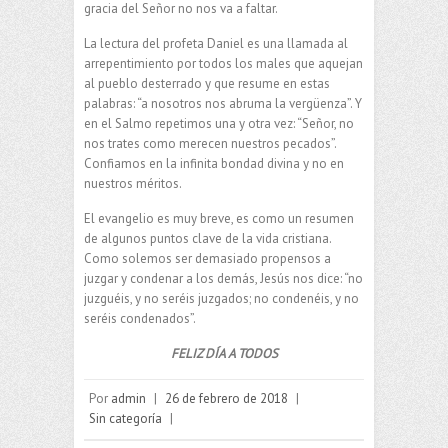
gracia del Señor no nos va a faltar.
La lectura del profeta Daniel es una llamada al
arrepentimiento por todos los males que aquejan
al pueblo desterrado y que resume en estas
palabras: “a nosotros nos abruma la vergüenza”. Y
en el Salmo repetimos una y otra vez: “Señor, no
nos trates como merecen nuestros pecados”.
Confiamos en la infinita bondad divina y no en
nuestros méritos.
El evangelio es muy breve, es como un resumen
de algunos puntos clave de la vida cristiana.
Como solemos ser demasiado propensos a
juzgar y condenar a los demás, Jesús nos dice: “no
juzguéis, y no seréis juzgados; no condenéis, y no
seréis condenados”.
FELIZ DÍA A TODOS
Por
admin
|
26 de febrero de 2018
|
Sin categoría
|