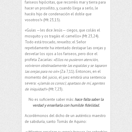
fariseos hipócritas, que recorréis mar y tierra para
hacer un prosélito, y, cuando llega a serlo, le
hacéis hijo de condenación el doble que
vosotros!» (Mt 23,15).
«Guías —les dice Jesús— ciegos, que coláis el
mosquito y os tragáis el camello» (Mt 23,24).
Todo está trocado, revuelto; el Señor
repetidamente ha intentado destapar las orejas y
desvelar los ojos a los fariseos, pero dice el
profeta Zacarías:
«Ellos no pusieron atención,
volvieron obstinadamente las espaldas y se taparon
las orejas para no oír»
(Za 7,11). Entonces, en el
momento del juicio, el juez emitirá una sentencia
severa:
«¡Jamás os conocí; apartaos de mí, agentes
de iniquidad!»
(Mt 7,23).
No es suficiente saber más:
hace falta saber la
verdad y enseñarla con humilde fidelidad.
Acordémonos del dicho de un auténtico maestro
de sabiduría, santo Tomás de Aquino:
«¡Mientras ensalzan su propia bravura, los soberbios