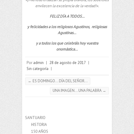
envilecen la excelencia de la verdad!».
FELIZ DÍA A TODOS…
y felicidades a los religiosos Agustinos, religiosas
Agustinas…
y a todos los que celebráis hoy vuestra
onomástica…
Por
admin
|
28 de agosto de 2017
|
Sin categoría
|
←
ES DOMINGO… DÍA DEL SEÑOR…
UNA IMAGEN… UNA PALABRA
→
SANTUARIO
HISTORIA
150 AÑOS