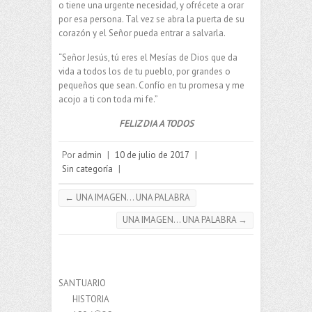
o tiene una urgente necesidad, y ofrécete a orar
por esa persona. Tal vez se abra la puerta de su
corazón y el Señor pueda entrar a salvarla.
“Señor Jesús, tú eres el Mesías de Dios que da
vida a todos los de tu pueblo, por grandes o
pequeños que sean. Confío en tu promesa y me
acojo a ti con toda mi fe.”
FELIZ DIA A TODOS
Por
admin
|
10 de julio de 2017
|
Sin categoría
|
←
UNA IMAGEN… UNA PALABRA
UNA IMAGEN… UNA PALABRA
→
SANTUARIO
HISTORIA