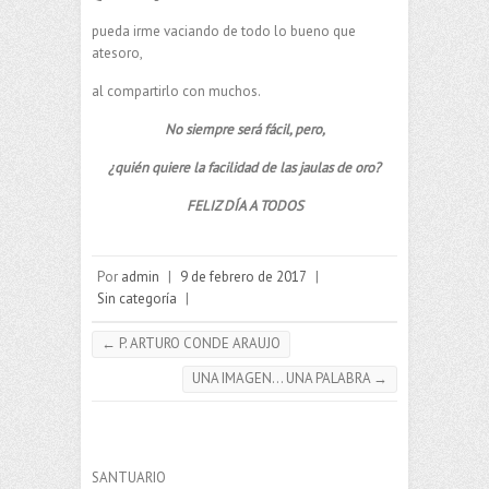
pueda irme vaciando de todo lo bueno que
atesoro,
al compartirlo con muchos.
No siempre será fácil, pero,
¿quién quiere la facilidad de las jaulas de oro?
FELIZ DÍA A TODOS
Por
admin
|
9 de febrero de 2017
|
Sin categoría
|
←
P. ARTURO CONDE ARAUJO
UNA IMAGEN… UNA PALABRA
→
SANTUARIO