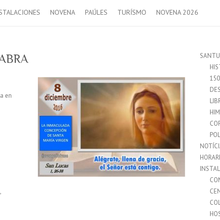
STALACIONES
NOVENA
PAÚLES
TURÍSMO
NOVENA 2026
SANTU
LABRA
HIS
15
DES
da en
LIB
HI
CO
POL
NOTÍC
HORAR
INSTA
CO
,
CE
CO
HO