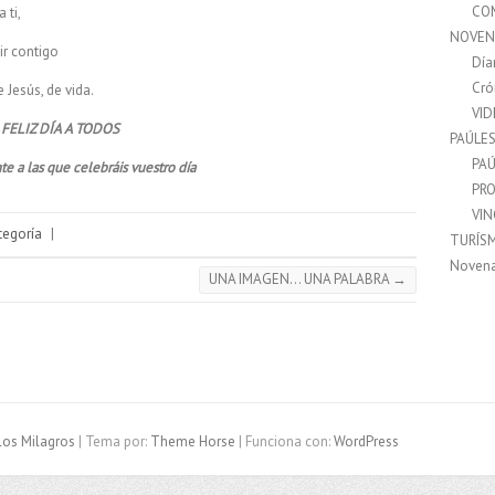
CO
 ti,
NOVEN
r contigo
Día
Cró
Jesús, de vida.
VI
FELIZ DÍA A TODOS
PAÚLE
PAÚ
e a las que celebráis vuestro día
PRO
VI
tegoría
|
TURÍS
Noven
UNA IMAGEN… UNA PALABRA
→
los Milagros
| Tema por:
Theme Horse
| Funciona con:
WordPress