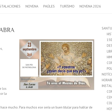
STALACIONES
NOVENA
PAÚLES
TURÍSMO
NOVENA 2026
SANTU
LABRA
HIS
15
DES
s,
LIB
HI
CO
POL
NOTÍC
HORAR
INSTA
e los
CO
or la
CE
CO
no hace mucho. Para muchos ese sería un buen titular para hablar de
HO