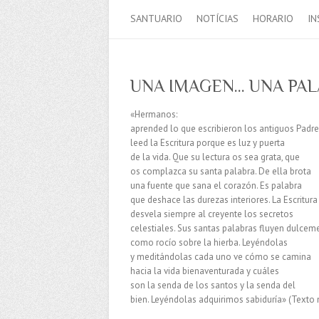
SANTUARIO
NOTÍCIAS
HORARIO
IN
UNA IMAGEN… UNA PA
«Hermanos:
aprended lo que escribieron los antiguos Padre
leed la Escritura porque es luz y puerta
de la vida. Que su lectura os sea grata, que
os complazca su santa palabra. De ella brota
una fuente que sana el corazón. Es palabra
que deshace las durezas interiores. La Escritura
desvela siempre al creyente los secretos
celestiales. Sus santas palabras fluyen dulcem
como rocío sobre la hierba. Leyéndolas
y meditándolas cada uno ve cómo se camina
hacia la vida bienaventurada y cuáles
son la senda de los santos y la senda del
bien. Leyéndolas adquirimos sabiduría» (Texto