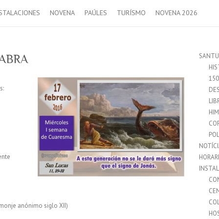
STALACIONES
NOVENA
PAÚLES
TURÍSMO
NOVENA 2026
SANTU
LABRA
HIS
15
s:
DES
LIB
HI
CO
POL
NOTÍC
ente
HORAR
INSTA
CO
CE
CO
 monje anónimo siglo XII)
HO