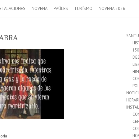
STALACIONES
NOVENA
PAÚLES
TURÍSMO
NOVENA 2026
SANTU
LABRA
HIS
15
DES
LIB
HI
CO
POL
NOTÍC
HORAR
INSTA
CO
CE
CO
HO
goría
|