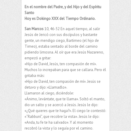
En el nombre del Padre, y del Hijo y del Espíritu
Santo
Hoy es Dokingo XXX del Tiempo Ordinario.
San Marcos
10, 46-52 En aquel tiempo, al salir
Jesús de Jericó con sus discípulos y bastante
gente, un mendigo ciego, Bartimeo (el hijo de
Timeo), estaba sentado al borde del camino
pidiendo limosna. Al oír que era Jesús Nazareno,
empezó a gritar:
«Hijo de David, Jesús, ten compasión de mí».
Muchos lo increpaban para que se callara. Pero él
gritaba más:
«Hijo de David, ten compasión de mí». Jesús se
detuvo y dijo: «Llamadlo».
Llamaron al ciego, diciéndole:
«Ánimo, levántate, que te llama». Soltó el manto,
dio un salto y se acercó a Jesús. Jesús le dijo:
«¿Qué quieres que te haga?». El ciego le contestó:
«“Rabbuní”, que recobre la vista». Jesús le dijo:
«Anda, tu fe te ha salvado». Y al momento
recobró la vista y lo seguía por el camino.