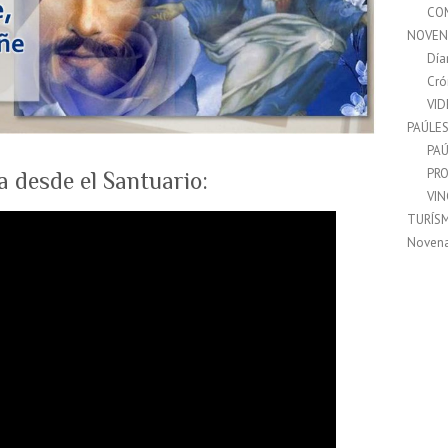
CO
NOVEN
Día
Cró
VI
PAÚLE
PAÚ
PRO
a desde el Santuario:
VI
TURÍS
Noven