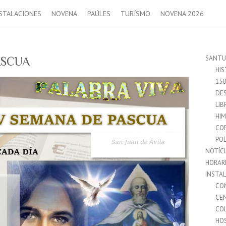
STALACIONES
NOVENA
PAÚLES
TURÍSMO
NOVENA 2026
SANTU
ASCUA
HIS
15
DES
LIB
HI
CO
POL
NOTÍC
HORAR
INSTA
CO
CE
CO
HO