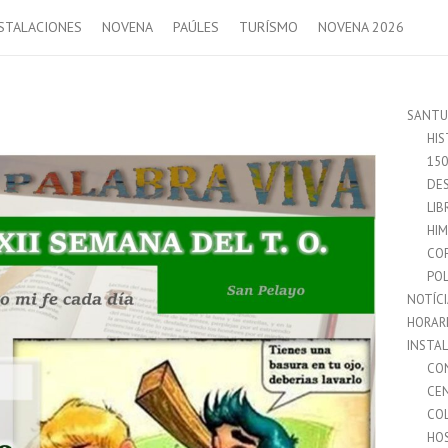
STALACIONES
NOVENA
PAÚLES
TURÍSMO
NOVENA 2026
SANTU
HIS
15
DES
LIB
HI
CO
POL
NOTÍC
HORAR
INSTA
CO
CE
CO
HO