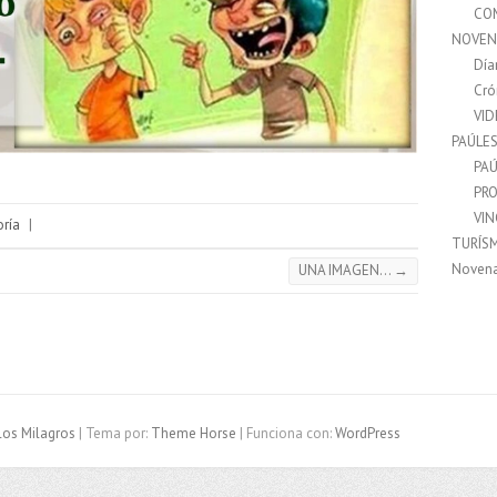
CO
NOVEN
Día
Cró
VI
PAÚLE
PAÚ
PRO
VI
oría
|
TURÍS
Noven
UNA IMAGEN…
→
los Milagros
| Tema por:
Theme Horse
| Funciona con:
WordPress