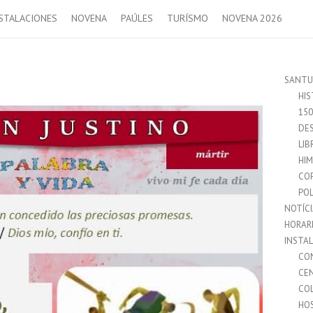
STALACIONES
NOVENA
PAÚLES
TURÍSMO
NOVENA 2026
SANTU
HIS
15
DES
LIB
HI
CO
POL
NOTÍC
HORAR
INSTA
CO
CE
CO
HO