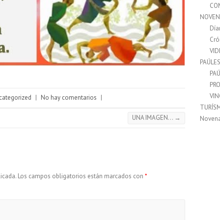
CO
NOVEN
Día
Cró
VI
PAÚLE
PAÚ
PRO
VI
categorized
|
No hay comentarios
|
TURÍS
UNA IMAGEN…
→
Noven
icada.
Los campos obligatorios están marcados con
*