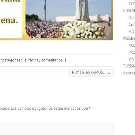
CO
NOVEN
Día
Cró
VI
PAÚLE
PAÚ
PRO
VI
Uncategorized
|
No hay comentarios
|
TURÍS
HOY CELEBRAMOS…
→
Noven
icada.
Los campos obligatorios están marcados con
*