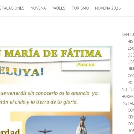
STALACIONES
NOVENA
PAÚLES
TURÍSMO
NOVENA 2026
SANTU
HIS
15
DES
LIB
HI
CO
POL
NOTÍC
HORAR
INSTA
CO
CE
CO
HO