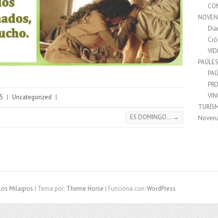
CO
NOVEN
Día
Cró
VI
PAÚLE
PAÚ
PRO
VI
5
|
Uncategorized
|
TURÍS
ES DOMINGO…
→
Noven
los Milagros
| Tema por:
Theme Horse
| Funciona con:
WordPress