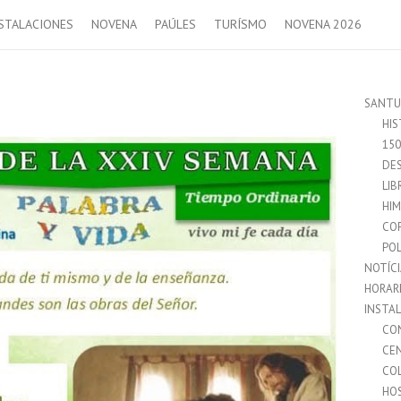
STALACIONES
NOVENA
PAÚLES
TURÍSMO
NOVENA 2026
SANTU
HIS
15
DES
LIB
HI
CO
POL
NOTÍC
HORAR
INSTA
CO
CE
CO
HO