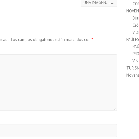
UNA IMAGEN…
→
CO
NOVEN
Día
Cró
VI
PAÚLE
icada.
Los campos obligatorios están marcados con
*
PAÚ
PRO
VI
TURÍS
Noven