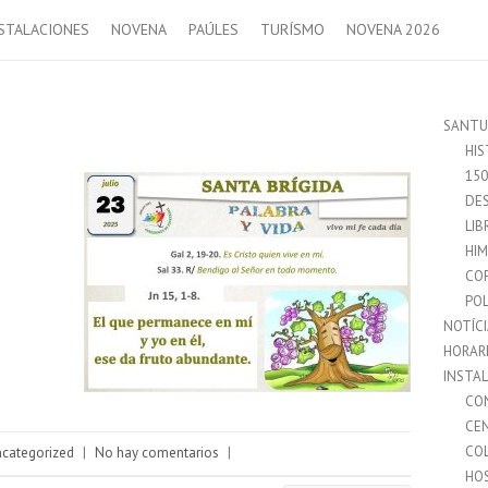
STALACIONES
NOVENA
PAÚLES
TURÍSMO
NOVENA 2026
SANTU
HIS
15
DES
LIB
HI
CO
POL
NOTÍC
HORAR
INSTA
CO
CE
CO
categorized
|
No hay comentarios
|
HO