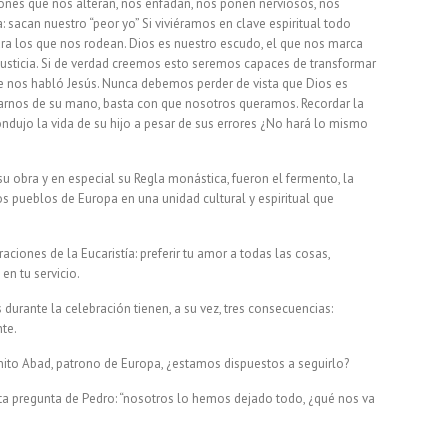
ciones que nos alteran, nos enfadan, nos ponen nerviosos, nos
 sacan nuestro “peor yo” Si viviéramos en clave espiritual todo
para los que nos rodean. Dios es nuestro escudo, el que nos marca
 justicia. Si de verdad creemos esto seremos capaces de transformar
ue nos habló Jesús. Nunca debemos perder de vista que Dios es
varnos de su mano, basta con que nosotros queramos. Recordar la
ndujo la vida de su hijo a pesar de sus errores ¿No hará lo mismo
 obra y en especial su Regla monástica, fueron el fermento, la
os pueblos de Europa en una unidad cultural y espiritual que
raciones de la Eucaristía: preferir tu amor a todas las cosas,
n tu servicio.
durante la celebración tienen, a su vez, tres consecuencias:
nte.
ito Abad, patrono de Europa, ¿estamos dispuestos a seguirlo?
esta pregunta de Pedro: “nosotros lo hemos dejado todo, ¿qué nos va