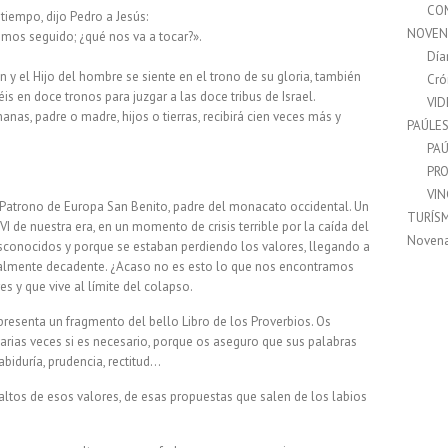
CO
 tiempo, dijo Pedro a Jesús:
NOVEN
emos seguido; ¿qué nos va a tocar?».
Día
 y el Hijo del hombre se siente en el trono de su gloria, también
Cró
is en doce tronos para juzgar a las doce tribus de Israel.
VI
as, padre o madre, hijos o tierras, recibirá cien veces más y
PAÚLE
PAÚ
PRO
VI
el Patrono de Europa San Benito, padre del monacato occidental. Un
TURÍS
VI de nuestra era, en un momento de crisis terrible por la caída del
Noven
sconocidos y porque se estaban perdiendo los valores, llegando a
otalmente decadente. ¿Acaso no es esto lo que nos encontramos
s y que vive al límite del colapso.
 presenta un fragmento del bello Libro de los Proverbios. Os
rias veces si es necesario, porque os aseguro que sus palabras
abiduría, prudencia, rectitud…
ltos de esos valores, de esas propuestas que salen de los labios