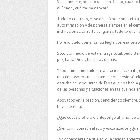
Sinceramente, no creo que san Benito, cuando lo
al Señor, ¿qué me va a tocar?
Todo lo contrario, él se dedicó por completo a
autoafirmación y de ponerse siempre en el cent
inclinaciones, la ira, la venganza, todo lo que 
Por eso pudo comenzar su Regla con esa célebr
Sólo por medio de esta entrega total, pudo Be
paz, hacia Dios y hacia los demás.
Y todo fundamentado en la oración incesante, 
uno de nosotros necesitamos poner este sólido 
escucha de la voluntad de Dios que nos habla 
de las personas y situaciones en las que nos 
Apoyados en la oración, bendiciendo siempre,
la vida eterna.
¿Qué cosas prefiero o antepongo al amor de Di
¿Siento mi corazón atado y esclavizado? ¿Qué
¿Soy consciente de que sólo la caridad ardient