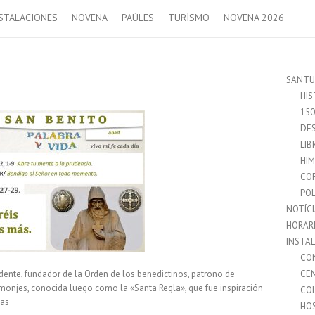
STALACIONES
NOVENA
PAÚLES
TURÍSMO
NOVENA 2026
SANTU
HIS
15
DES
LIB
HI
CO
POL
NOTÍC
HORAR
INSTA
CO
dente, fundador de la Orden de los benedictinos, patrono de
CE
 monjes, conocida luego como la «Santa Regla», que fue inspiración
CO
sas
HO