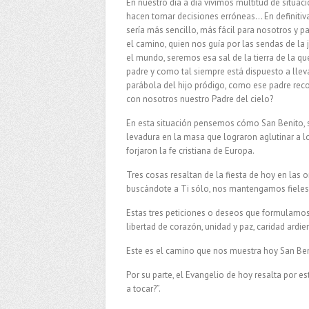
En nuestro día a día vivimos multitud de situa
hacen tomar decisiones erróneas… En definitiva:
sería más sencillo, más fácil para nosotros y 
el camino, quien nos guía por las sendas de la
el mundo, seremos esa sal de la tierra de la q
padre y como tal siempre está dispuesto a lle
parábola del hijo pródigo, como ese padre reco
con nosotros nuestro Padre del cielo?
En esta situación pensemos cómo San Benito, su
levadura en la masa que lograron aglutinar a l
forjaron la fe cristiana de Europa.
Tres cosas resaltan de la fiesta de hoy en las o
buscándote a Ti sólo, nos mantengamos fieles e
Estas tres peticiones o deseos que formulamos 
libertad de corazón, unidad y paz, caridad ardie
Este es el camino que nos muestra hoy San Ben
Por su parte, el Evangelio de hoy resalta por 
a tocar?”.