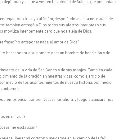
 dejó todo y se fue a vivir en la soledad de Subiaco, le preguntara
 entregar todo lo suyo al Señor, despojándose de la necesidad de
ro; también entregó a Dios todos sus afectos interiores y sus
nos moviliza interiormente pero que nos aleja de Dios.
e frase: “no anteponer nada al amor de Dios”.
nito hacer honor a su nombre y ser un hombre de bendición y de
cimiento de la vida de San Benito y de sus monjes. También cada
cimiento de la oración en nuestras vidas, como ejercicio de
por medio de los acontecimientos de nuestra historia, por medio
encontremos.
 podremos encontrar cien veces más ahora, y luego alcanzaremos
os en mi vida?
 cosas me esclavizan?
e puede liberar mi corazón y ayudarme en el camino de la fe?