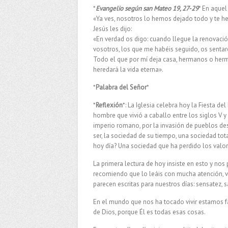
*
Evangelio según san Mateo 19, 27-29
* En aquel
«Ya ves, nosotros lo hemos dejado todo y te h
Jesús les dijo:
«En verdad os digo: cuando llegue la renovación
vosotros, los que me habéis seguido, os sentaré
Todo el que por mí deja casa, hermanos o herman
heredará la vida eterna».
*
Palabra del Señor
*
*
Reflexión
*: La Iglesia celebra hoy la Fiesta d
hombre que vivió a caballo entre los siglos V y 
imperio romano, por la invasión de pueblos de
ser, la sociedad de su tiempo, una sociedad t
hoy día? Una sociedad que ha perdido los valore
La primera lectura de hoy insiste en esto y nos
recomiendo que lo leáis con mucha atención, va
parecen escritas para nuestros días: sensatez, s
En el mundo que nos ha tocado vivir estamos fa
de Dios, porque Él es todas esas cosas.