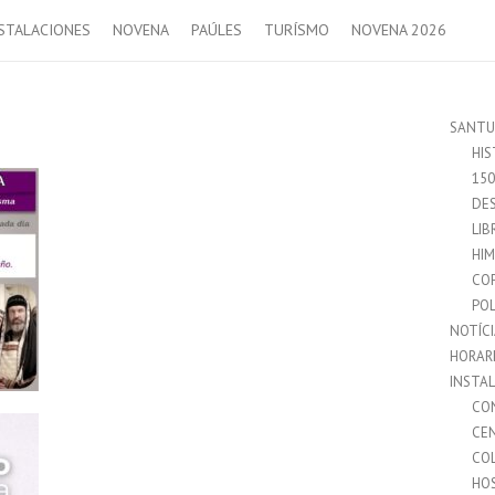
STALACIONES
NOVENA
PAÚLES
TURÍSMO
NOVENA 2026
SANTU
HIS
15
DES
LIB
HI
CO
POL
NOTÍC
HORAR
INSTA
CO
CE
CO
HO