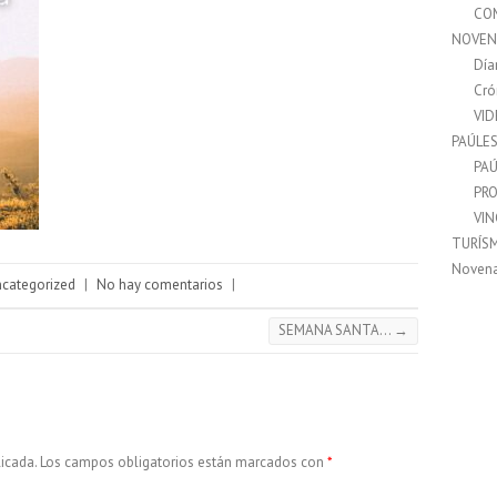
CO
NOVEN
Día
Cró
VI
PAÚLE
PAÚ
PRO
VI
TURÍS
Noven
categorized
|
No hay comentarios
|
SEMANA SANTA…
→
icada.
Los campos obligatorios están marcados con
*