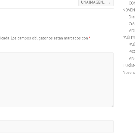
UNA IMAGEN…
→
CO
NOVEN
Día
Cró
VI
PAÚLE
icada.
Los campos obligatorios están marcados con
*
PAÚ
PRO
VI
TURÍS
Noven