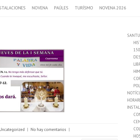
STALACIONES
NOVENA
PAÚLES
TURÍSMO
NOVENA 2026
SANTU
HIS
15
DES
LIB
HI
CO
POL
NOTÍC
HORAR
INSTA
CO
CE
CO
Uncategorized
|
No hay comentarios
|
HO