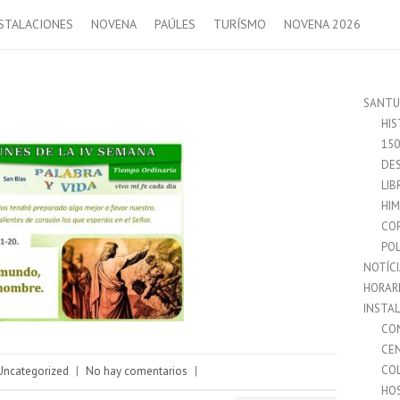
STALACIONES
NOVENA
PAÚLES
TURÍSMO
NOVENA 2026
SANTU
HIS
15
DES
LIB
HI
CO
POL
NOTÍC
HORAR
INSTA
CO
CE
CO
Uncategorized
|
No hay comentarios
|
HO