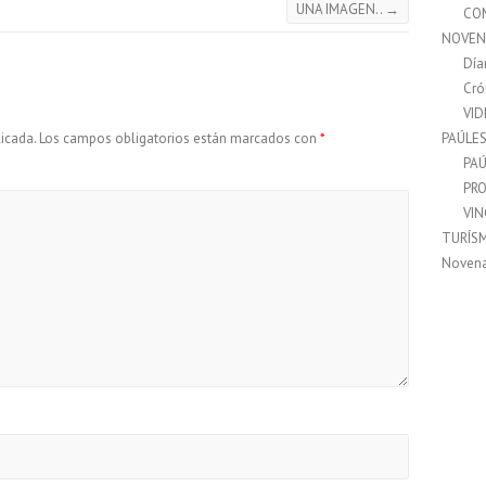
UNA IMAGEN..
→
CO
NOVEN
Día
Cró
VI
PAÚLE
icada.
Los campos obligatorios están marcados con
*
PAÚ
PRO
VI
TURÍS
Noven