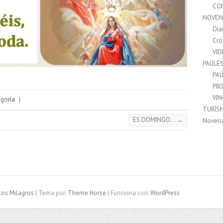
CO
NOVEN
Día
Cró
VI
PAÚLE
PAÚ
PRO
VI
egoría
|
TURÍS
ES DOMINGO…
→
Noven
los Milagros
| Tema por:
Theme Horse
| Funciona con:
WordPress