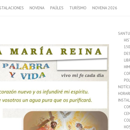
STALACIONES
NOVENA
PAÚLES
TURÍSMO
NOVENA 2026
SANTU
HIS
15
DES
LIB
HI
CO
POL
NOTÍC
HORAR
INSTA
CO
CE
CO
HO