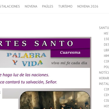
STALACIONES
NOVENA
PAÚLES
TURÍSMO
NOVENA 2026
SANTU
HIS
15
DES
LIB
HI
CO
POL
NOTÍC
HORAR
INSTA
CO
CE
CO
HO