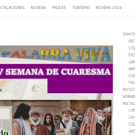
STALACIONES
NOVENA
PAÚLES
TURÍSMO
NOVENA 2026
SANTU
HIS
15
DES
LIB
HI
CO
POL
NOTÍC
HORAR
INSTA
CO
CE
CO
HO