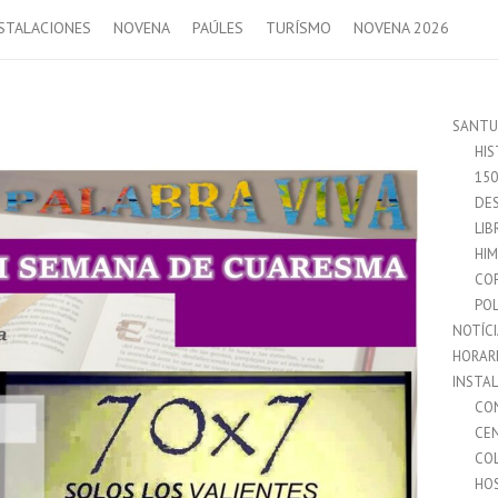
STALACIONES
NOVENA
PAÚLES
TURÍSMO
NOVENA 2026
SANTU
HIS
15
DES
LIB
HI
CO
POL
NOTÍC
HORAR
INSTA
CO
CE
CO
HO