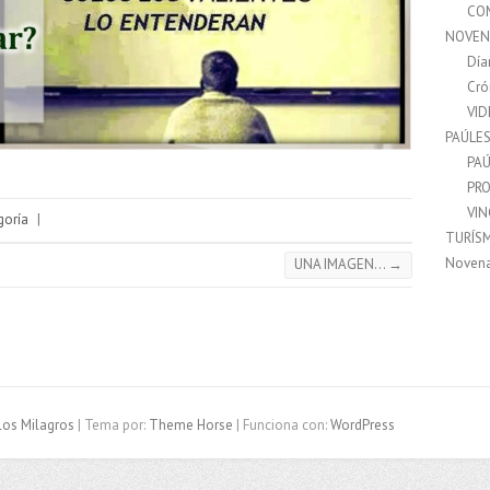
CO
NOVEN
Día
Cró
VI
PAÚLE
PAÚ
PRO
VI
goría
|
TURÍS
Noven
UNA IMAGEN…
→
los Milagros
| Tema por:
Theme Horse
| Funciona con:
WordPress